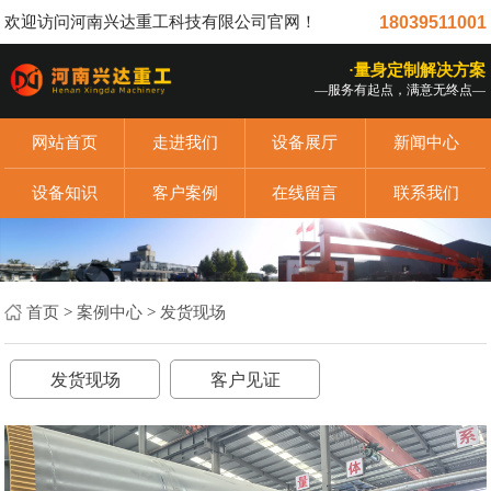
欢迎访问河南兴达重工科技有限公司官网！
18039511001
·量身定制解决方案
—服务有起点，满意无终点—
网站首页
走进我们
设备展厅
新闻中心
设备知识
客户案例
在线留言
联系我们
首页
>
案例中心
>
发货现场
发货现场
客户见证