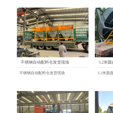
不锈钢自动配料仓发货现场
3.2米
不锈钢自动配料仓发货现场
3.2米
+