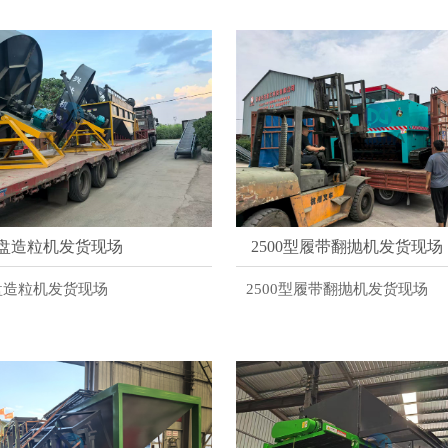
圆盘造粒机发货现场
2500型履带翻抛机发货现场
圆盘造粒机发货现场
2500型履带翻抛机发货现场
+