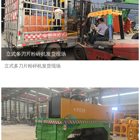
立式多刀片粉碎机发货现场
立式多刀片粉碎机发货现场