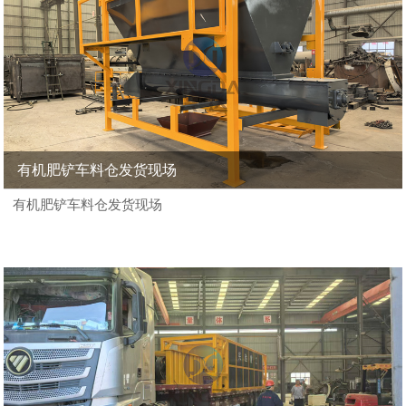
有机肥铲车料仓发货现场
有机肥铲车料仓发货现场