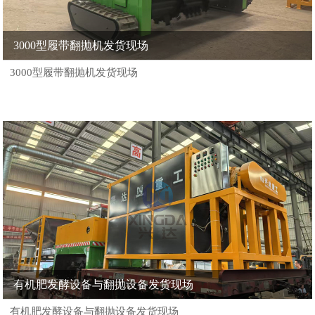
3000型履带翻抛机发货现场
3000型履带翻抛机发货现场
有机肥发酵设备与翻抛设备发货现场
有机肥发酵设备与翻抛设备发货现场