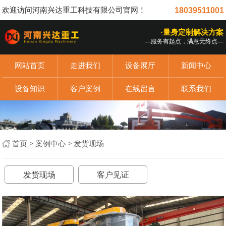
欢迎访问河南兴达重工科技有限公司官网！
18039511001
·量身定制解决方案
—服务有起点，满意无终点—
网站首页
走进我们
设备展厅
新闻中心
设备知识
客户案例
在线留言
联系我们
首页
>
案例中心
>
发货现场
发货现场
客户见证