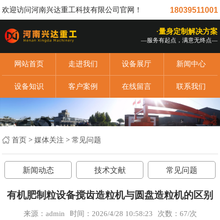
欢迎访问河南兴达重工科技有限公司官网！
18039511001
·量身定制解决方案
—服务有起点，满意无终点—
网站首页
走进我们
设备展厅
新闻中心
设备知识
客户案例
在线留言
联系我们
首页
>
媒体关注
>
常见问题
新闻动态
技术文献
常见问题
有机肥制粒设备搅齿造粒机与圆盘造粒机的区别
来源：admin
时间：2026/4/28 10:58:23
次数：
67/次