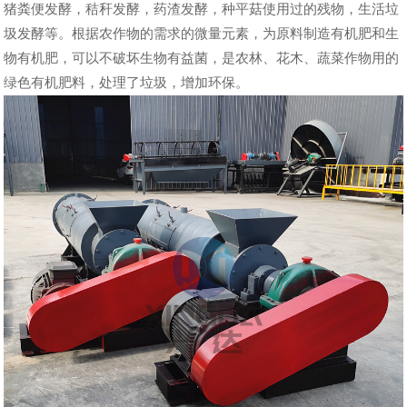
猪粪便发酵，秸秆发酵，药渣发酵，种平菇使用过的残物，生活垃
圾发酵等。根据农作物的需求的微量元素，为原料制造有机肥和生
物有机肥，可以不破坏生物有益菌，是农林、花木、蔬菜作物用的
绿色有机肥料，处理了垃圾，增加环保。