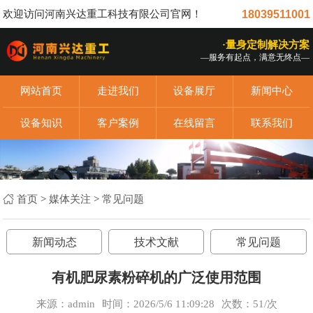
欢迎访问河南兴达重工科技有限公司官网！
18039511001
·量身定制解决方案
—服务有起点，满意无终点—
网站首页
走进我们
设备展厅
新闻中心
设备知识
客户案例
在线留言
联系我们
首页
>
媒体关注
>
常见问题
新闻动态
技术文献
常见问题
有机肥尿素粉碎机的广泛使用范围
来源：admin
时间：2026/5/6 11:09:28
次数：
51/次