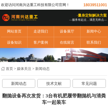
欢迎访问河南兴达重工科技有限公司官网！
18039511001
·量身定制解决方案
—服务有起点，满意无终点—
网站首页
走进我们
设备展厅
新闻中心
设备知识
客户案例
在线留言
联系我们
首页
>
媒体关注
>
新闻动态
新闻动态
技术文献
常见问题
翻抛设备再次发货：3台有机肥履带翻抛机与清粪
车一起装车