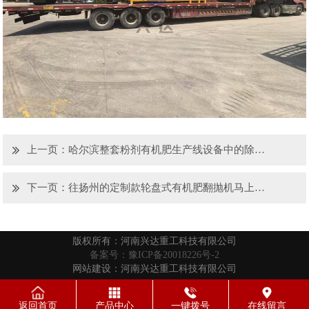
上一页：
哈尔滨整套粉剂有机肥生产线设备中的除臭系统设备已完成装车
下一页：
往扬州的定制款轮盘式有机肥翻抛机马上离厂发货
版权所有：河南兴达重工科技有限公司
备案号：豫ICP备20018226号-2
网站建设：河南兴达重工科技有限公司
返回首页
产品中心
一键拨号
在线留言