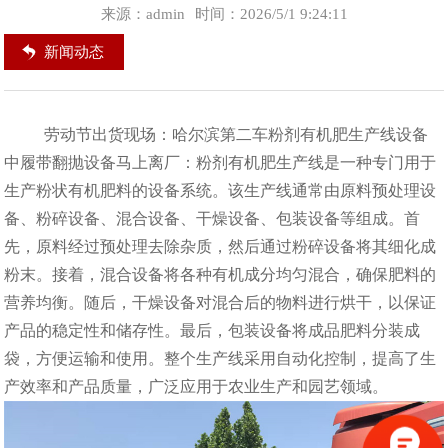
来源：admin
时间：2026/5/1 9:24:11
新闻动态
劳动节出货现场：
哈尔滨第二车
粉剂有机肥生产线设备
中履带翻抛设备马上离厂：
粉剂有机肥生产线是一种专门用于
生产粉状有机肥料的设备系统。该生产线通常由原料预处理设
备、粉碎设备、混合设备、干燥设备、包装设备等组成。首
先，原料经过预处理去除杂质，然后通过粉碎设备将其细化成
粉末。接着，混合设备将各种有机成分均匀混合，确保肥料的
营养均衡。随后，干燥设备对混合后的物料进行烘干，以保证
产品的稳定性和储存性。最后，包装设备将成品肥料分装成
袋，方便运输和使用。整个生产线采用自动化控制，提高了生
产效率和产品质量，广泛应用于农业生产和园艺领域。