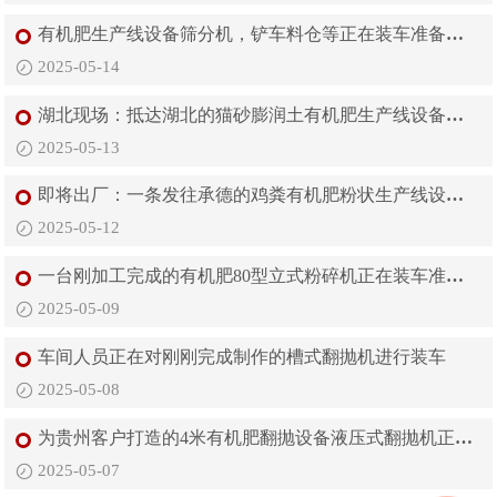
有机肥生产线设备筛分机，铲车料仓等正在装车准备一起发货
2025-05-14
湖北现场：抵达湖北的猫砂膨润土有机肥生产线设备正在安装中
2025-05-13
即将出厂：一条发往承德的鸡粪有机肥粉状生产线设备马上出发
2025-05-12
一台刚加工完成的有机肥80型立式粉碎机正在装车准备出货
2025-05-09
车间人员正在对刚刚完成制作的槽式翻抛机进行装车
2025-05-08
为贵州客户打造的4米有机肥翻抛设备液压式翻抛机正在进行装车中
2025-05-07