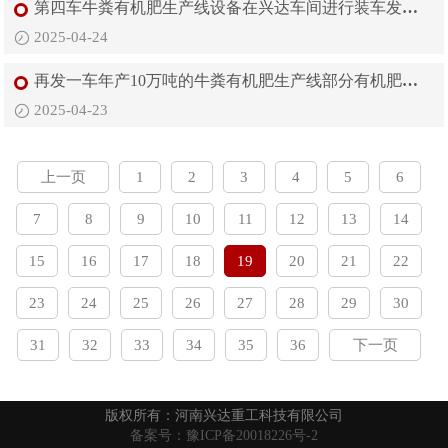
第四车牛粪有机肥生产线设备在兴达车间进行装车发货准备
2025-04-24
再发一车年产10万吨的牛粪有机肥生产线部分有机肥设备
2025-04-23
上一页
1
2
3
4
5
6
7
8
9
10
11
12
13
14
15
16
17
18
19
20
21
22
23
24
25
26
27
28
29
30
31
32
33
34
35
36
下一页
版权所有：河南兴达重工科技有限公司
备案号：豫ICP备20018226号-2